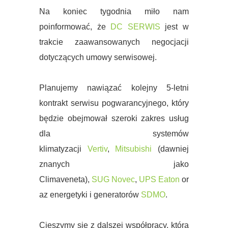
Na koniec tygodnia miło nam
poinformować, że
DC SERWIS
jest w
trakcie zaawansowanych negocjacji
dotyczących umowy serwisowej.
Planujemy nawiązać kolejny 5-letni
kontrakt serwisu pogwarancyjnego, który
będzie obejmował szeroki zakres usług
dla systemów
klimatyzacji
Vertiv
,
Mitsubishi
(dawniej
znanych jako
Climaveneta),
SUG
Novec
,
UPS
Eaton
or
az energetyki i generatorów
SDMO
.
Cieszymy się z dalszej współpracy, która